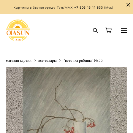
Картины в Звенигороде Тел/MAX
+7 903 13 11 833
(Мск)
магазин картин
>
все товары
>
"веточка рябины" № 55