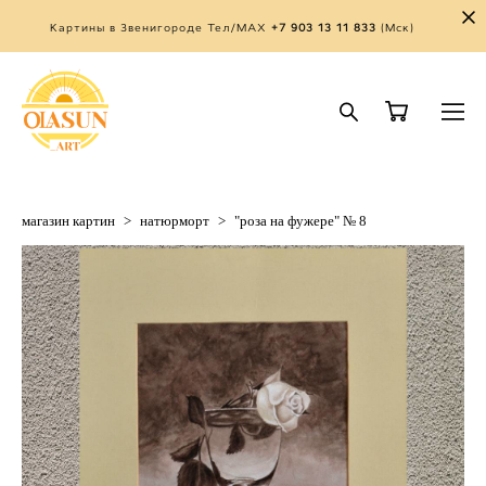
Картины в Звенигороде Тел/MAX
+7 903 13 11 833
(Мск)
магазин картин
>
натюрморт
>
"роза на фужере" № 8