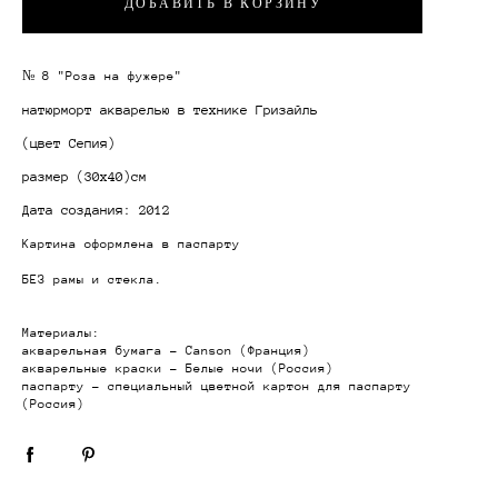
ДОБАВИТЬ В КОРЗИНУ
№ 8 "Роза на фужере"
натюрморт акварелью в технике
Гризайль
(цвет Сепия)
размер
(30х40)см
Дата создания: 2012
Картина оформлена в паспарту
БЕЗ рамы и стекла.
Материалы:
акварельная бумага - Canson (Франция)
акварельные краски - Белые ночи (Россия)
паспарту - специальный цветной картон для паспарту
(Россия)