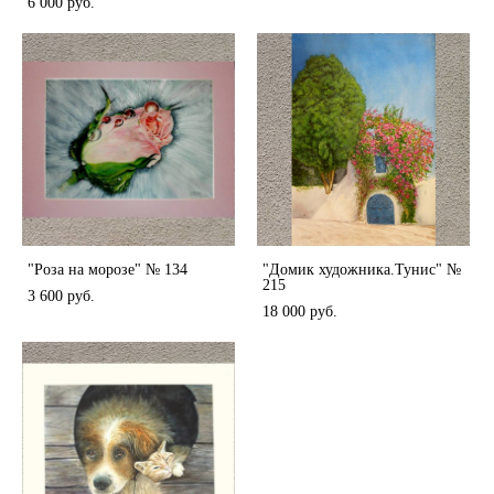
6 000 pуб.
"Роза на морозе" № 134
"Домик художника.Тунис" №
215
3 600 pуб.
18 000 pуб.