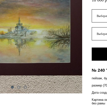
18 000 p
Выбери
Выбери
№ 240 
пейзаж, б
размер (7
Дата созд
Картина о
без рамы