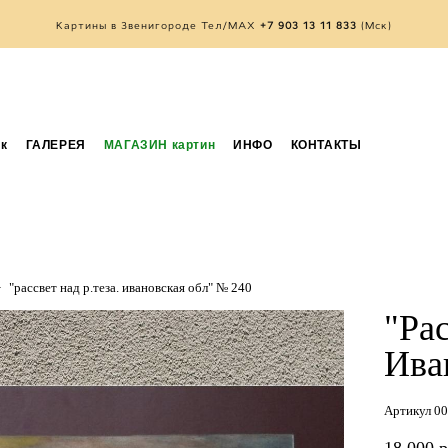
Картины в Звенигороде Тел/MAX
+7 903 13 11 833
(Мск)
к
ГАЛЕРЕЯ
МАГАЗИН картин
ИНФО
КОНТАКТЫ
>
"рассвет над р.теза. ивановская обл" № 240
"Рас
Ива
Артикул 0