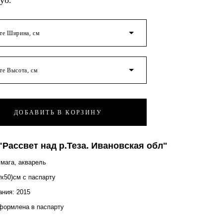
уб.
те Ширина, см
те Высота, см
ДОБАВИТЬ В КОРЗИНУ
"Рассвет над р.Теза. Ивановская обл"
умага, акварель
0х50)см с паспарту
ания: 2015
формлена в паспарту