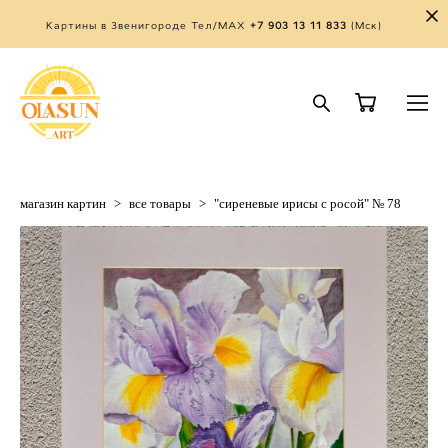
Картины в Звенигороде Тел/MAX
+7 903 13 11 833
(Мск)
магазин картин
>
все товары
>
"сиреневые ирисы с росой" № 78