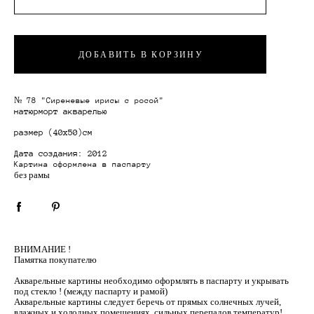
ДОБАВИТЬ В КОРЗИНУ
№ 78 "Сиреневые ирисы с росой"
натюрморт акварелью
размер
(40х50)см
Дата создания: 2012
Картина оформлена в паспарту
без рамы
ВНИМАНИЕ !
Памятка покупателю
Акварельные картины необходимо оформлять в паспарту и укрывать
под стекло ! (между паспарту и рамой)
Акварельные картины следует беречь от прямых солнечных лучей,
влажных и холодных помещениях, сильных перепадов температур!